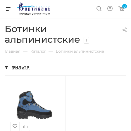
0
Ботинки
альпинистские
1
—
—
Главная
Каталог
Ботинки альпинистские
ФИЛЬТР