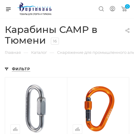
0
Карабины CAMP в
Тюмени
16
—
—
Главная
Каталог
Снаряжение для промышленного ал
ФИЛЬТР