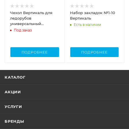
Чехол Вертикаль для
Набор закладок №1-10
ледорубов
Вертикаль
универсальный
Есть в наличии
фиолетовый
Под заказ
ПОДРОБНЕЕ
ПОДРОБНЕЕ
КАТАЛОГ
АКЦИИ
УСЛУГИ
БРЕНДЫ