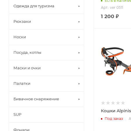
Есть в наличи
Одежда для туризма
Арт.: ver 0511
1 200 ₽
Рюкзаки
Носки
Посуда, котлы
Маски и очки
Палатки
Бивачное снаряжение
Кошки Alpini
SUP
А
Под заказ
Фонари