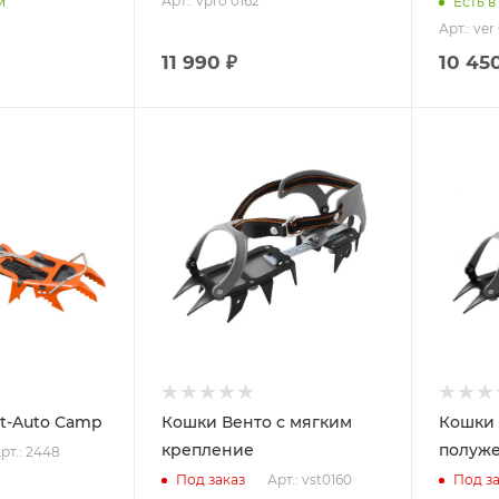
Арт.: vpro 0162
и
Есть в
Арт.: ver
11 990 ₽
10 45
st-Auto Camp
Кошки Венто с мягким
Кошки 
крепление
полуже
рт.: 2448
Арт.: vst0160
Под заказ
Под за