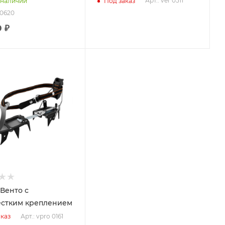
Арт.: ver 0511
 наличии
Под заказ
 0620
0 ₽
Венто с
стким креплением
Арт.: vpro 0161
каз