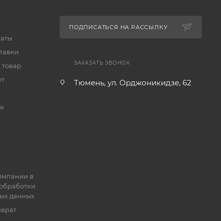
ПОДПИСАТЬСЯ НА РАССЫЛКУ
латы
тавки
ЗАКАЗАТЬ ЗВОНОК
 товар
ет
Тюмень, ул. Орджоникидзе, 62
я
омпании в
обработки
ых данных
зврат