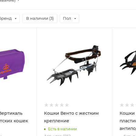
Бренд
В наличии (
3
)
Пол
Вертикаль
Кошки Венто с жестким
Кошки 
тских кошек
крепление
пласти
антип
Есть в наличии