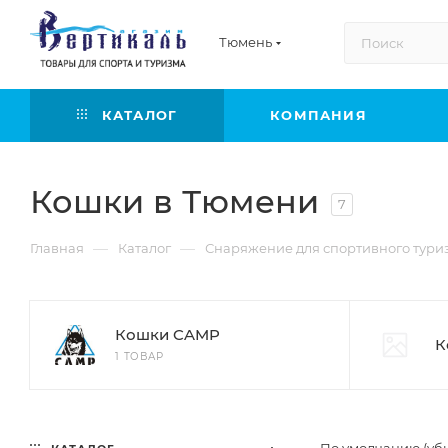
Тюмень
КАТАЛОГ
КОМПАНИЯ
Кошки в Тюмени
7
—
—
Главная
Каталог
Снаряжение для спортивного тури
Кошки CAMP
К
1 ТОВАР
По умолчанию (уб