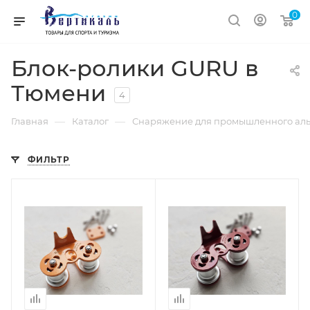
0
Блок-ролики GURU в
Тюмени
4
—
—
Главная
Каталог
Снаряжение для промышленного ал
ФИЛЬТР