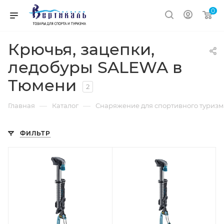
0
Крючья, зацепки,
ледобуры SALEWA в
Тюмени
2
—
—
Главная
Каталог
Снаряжение для спортивного туризм
ФИЛЬТР
Процент Скидки
20