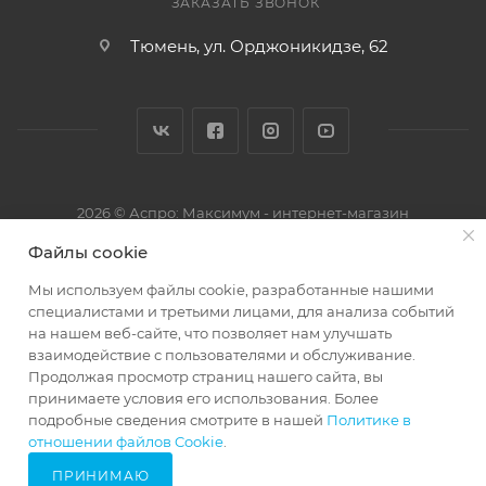
ЗАКАЗАТЬ ЗВОНОК
Тюмень, ул. Орджоникидзе, 62
2026 © Аспро: Максимум - интернет-магазин
Файлы cookie
Мы используем файлы cookie, разработанные нашими
специалистами и третьими лицами, для анализа событий
на нашем веб-сайте, что позволяет нам улучшать
взаимодействие с пользователями и обслуживание.
Продолжая просмотр страниц нашего сайта, вы
принимаете условия его использования. Более
подробные сведения смотрите в нашей
Политике в
69373954
отношении файлов Cookie
.
ПРИНИМАЮ