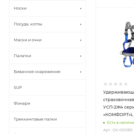
Носки
Посуда, котлы
Маски и очки
Палатки
Бивачное снаряжение
SUP
Удерживающ
страховочная
Фонари
УСП-2Ж4 сер
«КОМФОРТ»L
Треккинговые палки
Есть в наличи
Арт.: ОК-000189