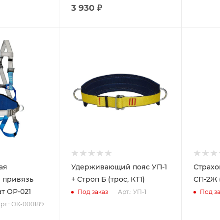
3 930 ₽
ая
Удерживающий пояс УП-1
Страхо
 привязь
+ Строп Б (трос, КТ1)
СП-2Ж 
т ОР-021
Арт.: УП-1
Под заказ
Под за
рт.: ОК-000189