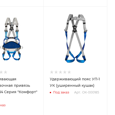
ивающая
Удерживающий пояс УП-1
вочная привязь
УК (уширенный кушак)
4 Серия "Комфорт"
Арт.: ОК-000185
Под заказ
каз