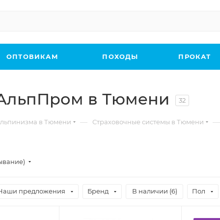
ОПТОВИКАМ
ПОХОДЫ
ПРОКАТ
 АльпПром в Тюмени
32
—
—
льпинизма в Тюмени
Страховочные системы в Тюмени
ывание)
Наши предложения
Бренд
В наличии (
6
)
Пол