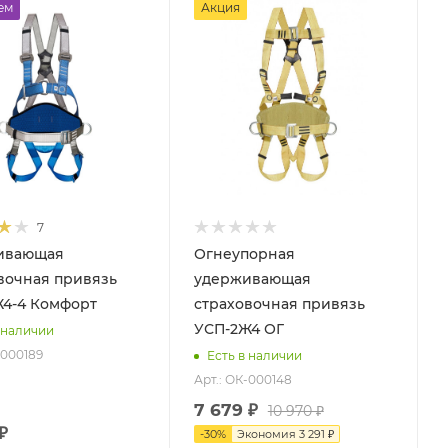
Процент Скидки
ем
Акция
30
7
ивающая
Огнеупорная
вочная привязь
удерживающая
4-4 Комфорт
страховочная привязь
УСП-2Ж4 ОГ
 наличии
-000189
Есть в наличии
Арт.: ОК-000148
7 679 ₽
10 970 ₽
₽
-
30
%
Экономия
3 291 ₽