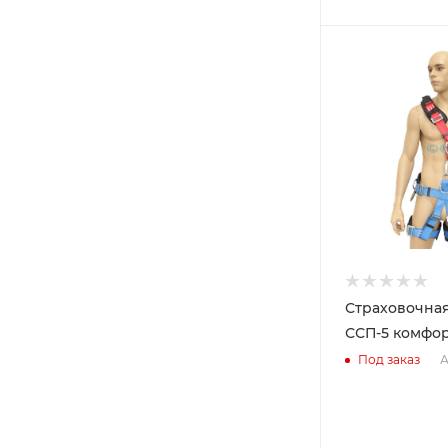
Страховочна
ССП-5 комфор
А
Под заказ