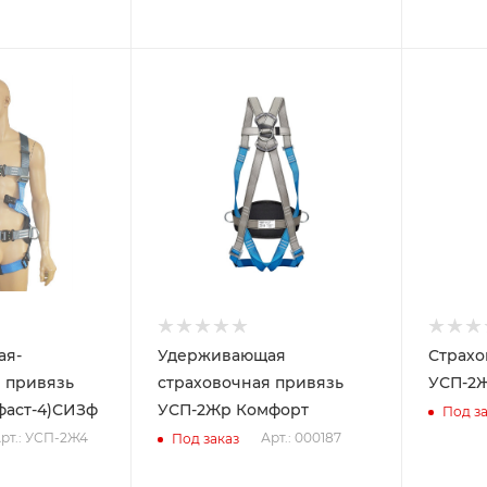
ая-
Удерживающая
Страхо
 привязь
страховочная привязь
УСП-2
фаст-4)СИЗф
УСП-2Жр Комфорт
Под за
рт.: УСП-2Ж4
Арт.: 000187
Под заказ