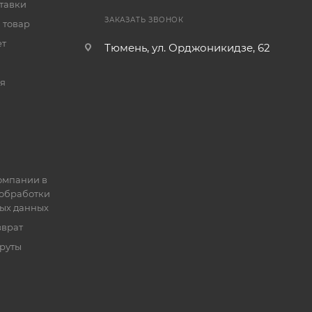
тавки
ЗАКАЗАТЬ ЗВОНОК
 товар
ет
Тюмень, ул. Орджоникидзе, 62
я
омпании в
обработки
ых данных
зврат
руты