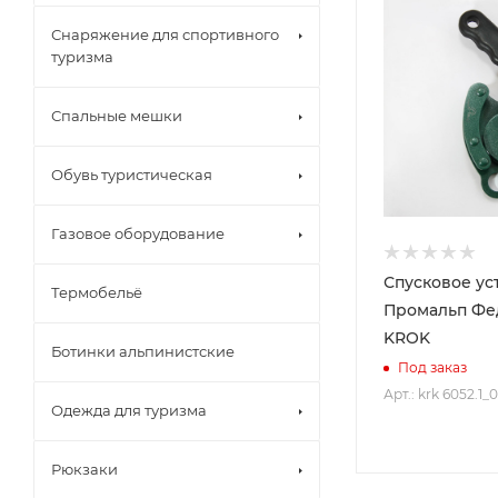
Снаряжение для спортивного
туризма
Спальные мешки
Обувь туристическая
Газовое оборудование
Спусковое ус
Термобельё
Промальп Фе
KROK
Ботинки альпинистские
Под заказ
Арт.: krk 6052.1_
Одежда для туризма
Рюкзаки