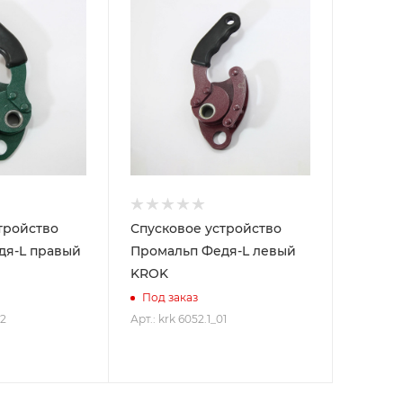
тройство
Спусковое устройство
дя-L правый
Промальп Федя-L левый
KROK
Под заказ
02
Арт.: krk 6052.1_01