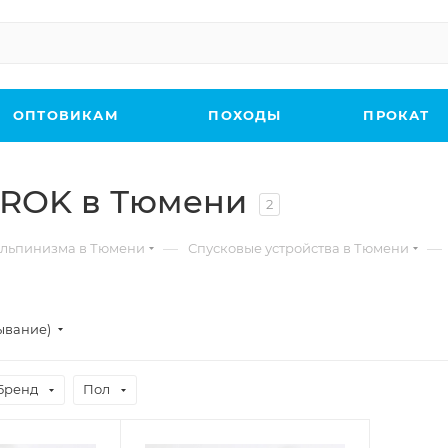
ОПТОВИКАМ
ПОХОДЫ
ПРОКАТ
KROK в Тюмени
2
—
—
льпинизма в Тюмени
Спусковые устройства в Тюмени
ывание)
Бренд
Пол